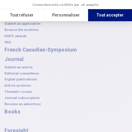
Annual Symposium
Next edition
Become a partner
Submit an application
Browse the archives
AQPC awards
FAQ
French Canadian-Symposium
Journal
Submit an article
Editorial committees
Digital publications
Article archives
Thematic issues
Journal subscription
Become an advertiser
Books
Foresight