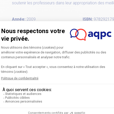
soutenir les professeurs dans leur appropriation des meil
Année:
2009
ISBN:
97829217
Auteur:
France Côté
Nombre de pag
Read PDF
Home
F
Annual Symposium
B
Next edition
O