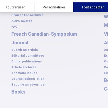
Become a partner
R
Submit an application
Browse the archives
W
AQPC awards
M
FAQ
French Canadian-Symposium
V
Journal
A
Submit an article
As
Editorial committees
Ex
Digital publications
Ou
Article archives
Ca
Thematic issues
Ed
Journal subscription
B
Become an advertiser
C
Books