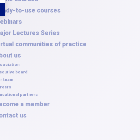
eady-to-use courses
ebinars
ajor Lectures Series
irtual communities of practice
bout us
sociation
ecutive board
r team
reers
ucational partners
ecome a member
ontact us