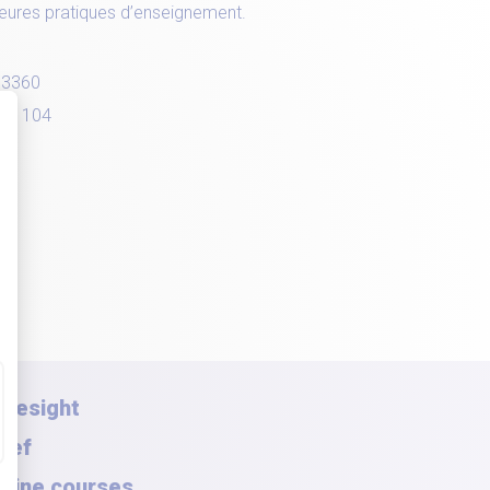
leures pratiques d’enseignement.
93360
es:
104
oresight
rief
nline courses