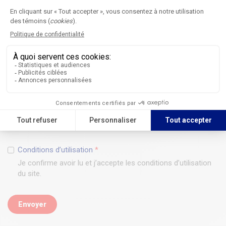
Établissement
*
Fonction
*
J'accepte
*
Acceptez-vous de respecter les principes énoncés dans la
Charte de collaboration des CoP AQPC?
Conditions d’utilisation
*
Je confirme avoir lu et j’accepte les conditions d’utilisation
du site.
Envoyer