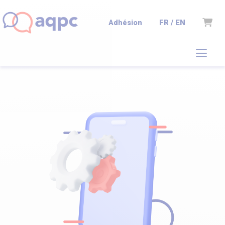
Panie
FR / EN
Adhésion