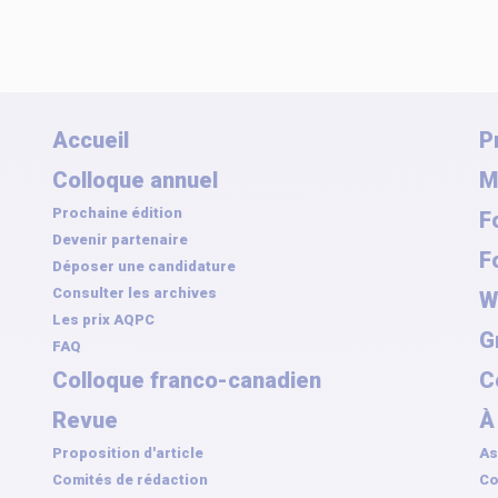
Accueil
P
Colloque annuel
M
Prochaine édition
F
Devenir partenaire
F
Déposer une candidature
Consulter les archives
W
Les prix AQPC
G
FAQ
Colloque franco-canadien
C
Revue
À
Proposition d'article
As
Comités de rédaction
Co