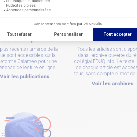
Publications
Archives
numériques
des article
 plus récents numéros de la
Tous les articles
sont dispon
ue sont accessibles sur la
dans l'archive ouverte du r
teforme Calaméo pour une
collégial EDUQ.info. Le texte i
rience de lecture en ligne.
de chaque article est access
tous, sans compte ni mot de
Voir les publications
Voir les archives