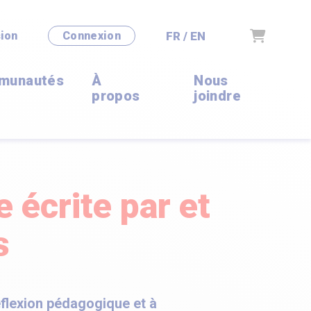
Panier
FR / EN
ion
Connexion
munautés
À
Nous
propos
joindre
 écrite par et
s
éflexion pédagogique et à