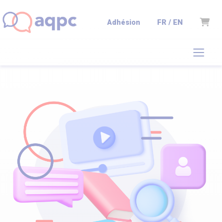
Panie
FR / EN
Adhésion