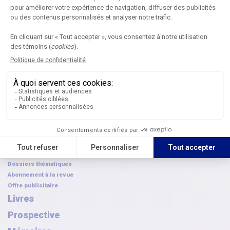
Colloque annuel
Prochaine édition
Devenir partenaire
Déposer une candidature
Consulter les archives
Les prix AQPC
FAQ
Colloque franco-canadien
Revue
Proposition d'article
Comités de rédaction
Publications numériques
Archives des articles
Dossiers thématiques
Abonnement à la revue
Offre publicitaire
Livres
Prospective