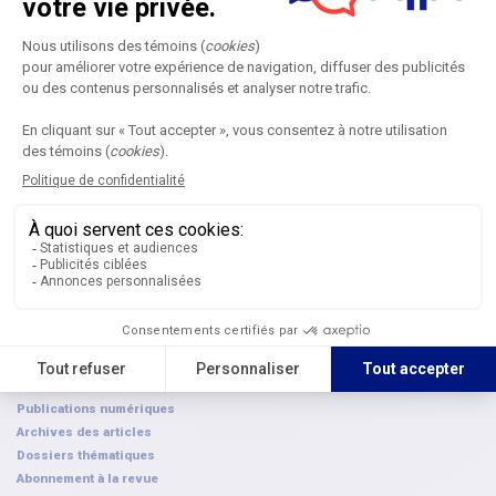
S'abonner
Accueil
Colloque annuel
Prochaine édition
Devenir partenaire
Déposer une candidature
Consulter les archives
Les prix AQPC
FAQ
Colloque franco-canadien
Revue
Proposition d'article
Comités de rédaction
Publications numériques
Archives des articles
Dossiers thématiques
Abonnement à la revue