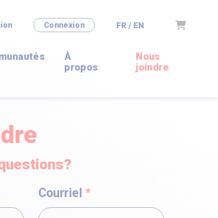
Panier
FR / EN
ion
Connexion
munautés
À
Nous
propos
joindre
ndre
questions?
Courriel
*