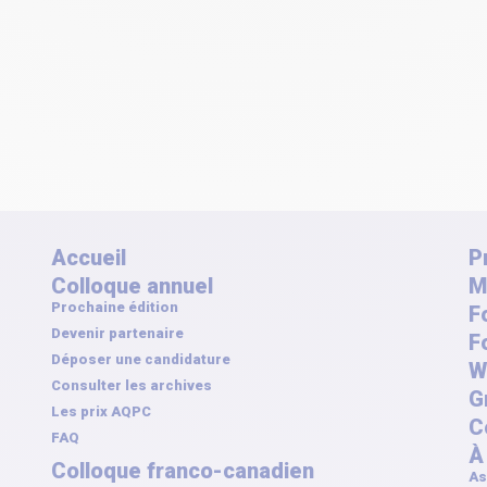
Accueil
P
Colloque annuel
M
Prochaine édition
F
Devenir partenaire
F
Déposer une candidature
W
Consulter les archives
G
Les prix AQPC
C
FAQ
À
Colloque franco-canadien
As