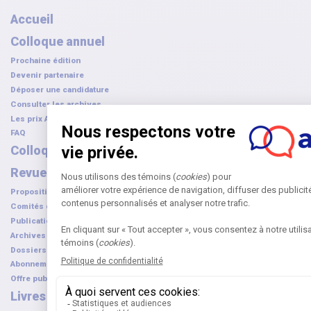
Accueil
Colloque annuel
Prochaine édition
Devenir partenaire
Déposer une candidature
Consulter les archives
Les prix AQPC
FAQ
Colloque franco-canadien
Revue
Proposition d'article
Comités de rédaction
Publications numériques
Archives des articles
Dossiers thématiques
Abonnement à la revue
Offre publicitaire
Livres