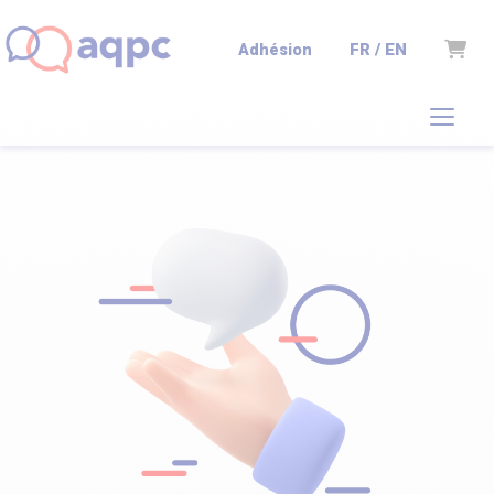
Panie
FR / EN
Adhésion