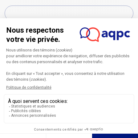
Fonction
*
J'accepte
*
Acceptez-vous de respecter les principes énoncés dans la
Charte de collaboration des CoP AQPC?
Conditions d’utilisation
*
Je confirme avoir lu et j’accepte les conditions d’utilisation
du site.
Envoyer