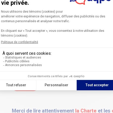
J'accepte
*
Acceptez-vous de respecter les principes
énoncés dans la Charte de collaboration des
CoP AQPC?
Conditions d’utilisation
*
Je confirme avoir lu et j’accepte les
conditions d’utilisation du site.
Envoyer
Merci de lire attentivement
la Charte
et les