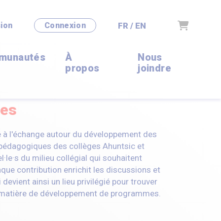
Panier
FR / EN
ion
Connexion
munautés
À
Nous
propos
joindre
mes
 à l'échange autour du développement des
 pédagogiques des collèges Ahuntsic et
·le·s du milieu collégial qui souhaitent
ue contribution enrichit les discussions et
 devient ainsi un lieu privilégié pour trouver
n matière de développement de programmes.