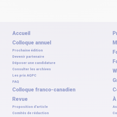
Accueil
P
Colloque annuel
M
Prochaine édition
F
Devenir partenaire
F
Déposer une candidature
Consulter les archives
W
Les prix AQPC
G
FAQ
Colloque franco-canadien
C
Revue
À
Proposition d'article
As
Comités de rédaction
Co