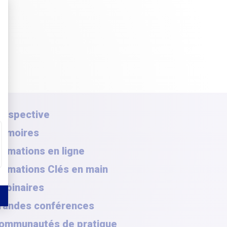
rospective
émoires
ormations en ligne
ormations Clés en main
ebinaires
randes conférences
ommunautés de pratique