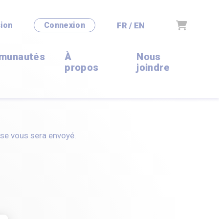
Panier
FR / EN
ion
Connexion
munautés
À
Nous
propos
joindre
sse vous sera envoyé.