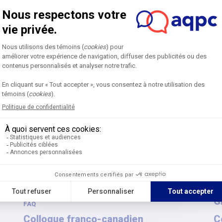
Accueil
P
Colloque annuel
M
Prochaine édition
F
Devenir partenaire
F
Déposer une candidature
Consulter les archives
W
Les prix AQPC
G
FAQ
Colloque franco-canadien
C